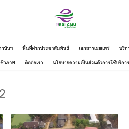
สถาบันวิจัย
วิจัยและพัฒนาพลังงาน
และพัฒนา
ถาบันฯ
พื้นที่ฝากประชาสัมพันธ์
เอกสารเผยแพร่
บริก
งาน
ดาวน์โหลด
ซชีวภาพ
ติดต่อเรา
นโยบายความเป็นส่วนตัวการใช้บริกา
พลังงานนคร
ดตามดูแลสิ่ง
รายงานประจำปี
ช่องทางแจ้งเรื่องร้องเรียนทุจริต
พิงค์
่างแก้ว มช.
และประพฤติมิชอบ
ข้อมูลสาธารณะ 2566
2
WS LETTER
มหาวิทยาลัย
ข้อมูลสาธารณะ 2565
เชียงใหม่