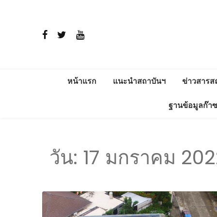
หน้าแรก
แนะนำสถาบันฯ
ข่าวสารส
ประวัติ
สาระพลัง
ฐานข้อมูลก๊า
วิสัยทัศน์และพันธกิจ
โครงการติ
แวดล้อม อ
การดำเนินงาน
วัน:
17 มกราคม 202
ERDI ENE
โครงสร้าง
ผู้บริหาร
ภารกิจ