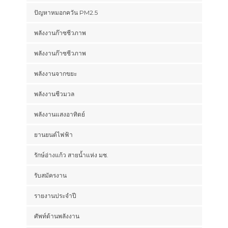
ปัญหาหมอกควัน PM2.5
พลังงานก๊าซชีวภาพ
พลังงานก๊าซชีวภาพ
พลังงานจากขยะ
พลังงานชีวมวล
พลังงานแสงอาทิตย์
ยานยนต์ไฟฟ้า
รักษ์อ่างแก้ว สายน้ำแห่ง มช.
รับสมัครงาน
รายงานประจำปี
ศัพท์ด้านพลังงาน