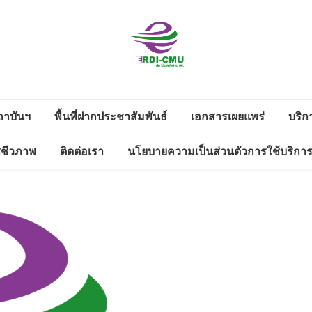
สถาบันวิจัย
วิจัยและพัฒนาพลังงาน
และพัฒนา
ถาบันฯ
พื้นที่ฝากประชาสัมพันธ์
เอกสารเผยแพร่
บริก
งาน
ดาวน์โหลด
ซชีวภาพ
ติดต่อเรา
นโยบายความเป็นส่วนตัวการใช้บริกา
พลังงานนคร
ดตามดูแลสิ่ง
รายงานประจำปี
ช่องทางแจ้งเรื่องร้องเรียนทุจริต
พิงค์
่างแก้ว มช.
และประพฤติมิชอบ
ข้อมูลสาธารณะ 2566
WS LETTER
มหาวิทยาลัย
ข้อมูลสาธารณะ 2565
เชียงใหม่