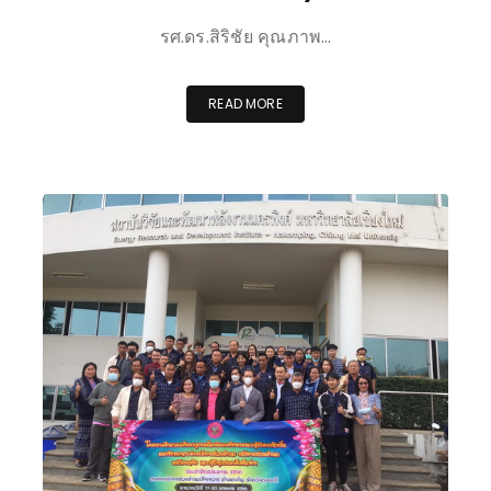
รศ.ดร.สิริชัย คุณภาพ…
READ MORE