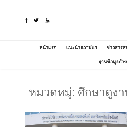
หน้าแรก
แนะนำสถาบันฯ
ข่าวสารส
ประวัติ
สาระพลัง
ฐานข้อมูลก๊า
วิสัยทัศน์และพันธกิจ
โครงการติ
แวดล้อม อ
การดำเนินงาน
หมวดหมู่:
ศึกษาดูงา
ERDI ENE
โครงสร้าง
ผู้บริหาร
ภารกิจ