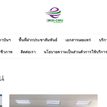
สถาบันวิจัย
วิจัยและพัฒนาพลังงาน
และพัฒนา
ถาบันฯ
พื้นที่ฝากประชาสัมพันธ์
เอกสารเผยแพร่
บริก
งาน
ดาวน์โหลด
ซชีวภาพ
ติดต่อเรา
นโยบายความเป็นส่วนตัวการใช้บริกา
พลังงานนคร
ดตามดูแลสิ่ง
รายงานประจำปี
ช่องทางแจ้งเรื่องร้องเรียนทุจริต
พิงค์
่างแก้ว มช.
และประพฤติมิชอบ
ข้อมูลสาธารณะ 2566
น
WS LETTER
มหาวิทยาลัย
ข้อมูลสาธารณะ 2565
เชียงใหม่