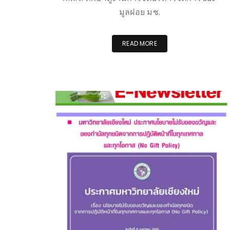
มูลฝอย มช.
READ MORE