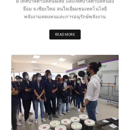
ม เทศบาลตำบลสันผีเสื้อ และเทศบาลตำบลหนอง
จ๊อม จ.เชียงใหม่ สนใจเยี่ยมชมเทคโนโลยี
พลังงานทดแทนและการอนุรักษ์พลังงาน
READ MORE